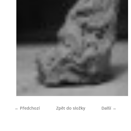
← Předchozí
Zpět do složky
Další →