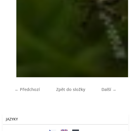
← Předchozí
Zpět do složky
Další →
JAZYKY